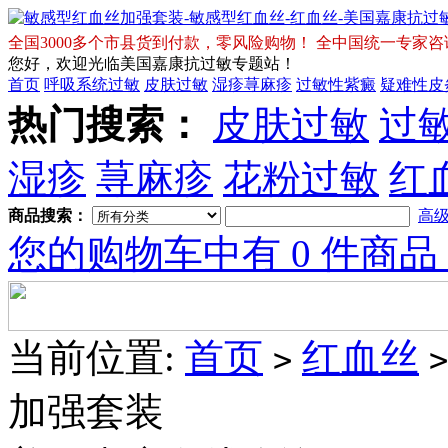
全国3000多个市县货到付款，零风险购物！ 全中国统一专家咨询免费热
您好，欢迎光临美国嘉康抗过敏专题站！
首页
呼吸系统过敏
皮肤过敏
湿疹荨麻疹
过敏性紫癜
疑难性皮
热门搜索：
皮肤过敏
过
Tory
Burch
湿疹
荨麻疹
花粉过敏
红
Sale
商品搜索：
高
Shoes
您的购物车中有 0 件商品
Tory
Burch
Wedges
当前位置:
首页
红血丝
>
>
加强套装