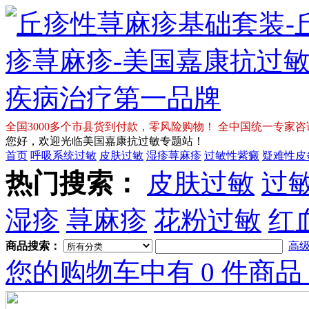
全国3000多个市县货到付款，零风险购物！ 全中国统一专家咨询免费热
您好，欢迎光临美国嘉康抗过敏专题站！
首页
呼吸系统过敏
皮肤过敏
湿疹荨麻疹
过敏性紫癜
疑难性皮
热门搜索：
皮肤过敏
过
Tory
Burch
湿疹
荨麻疹
花粉过敏
红
Sale
商品搜索：
高
Shoes
您的购物车中有 0 件商品
Tory