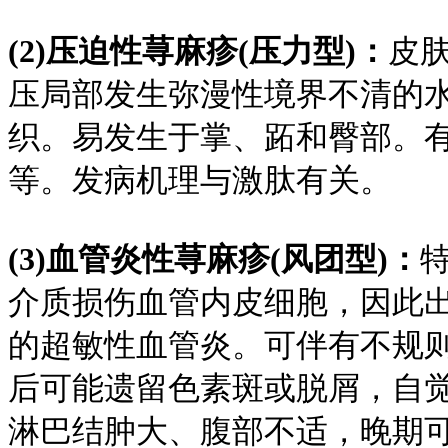
(2)压迫性荨麻疹(压力型)：
皮
压局部发生弥漫性境界不清的
织。易发生于掌、跖和臀部。
等。发病机理与激肽有关。
(3)血管炎性荨麻疹(风团型)：
介质损伤血管内皮细胞，因此出
的超敏性血管炎。可伴有不规
后可能遗留色素斑或脱屑，自
淋巴结肿大、腹部不适，晚期