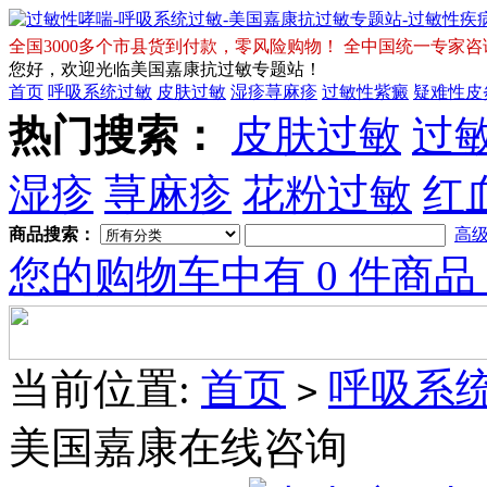
全国3000多个市县货到付款，零风险购物！ 全中国统一专家咨询免费热
您好，欢迎光临美国嘉康抗过敏专题站！
首页
呼吸系统过敏
皮肤过敏
湿疹荨麻疹
过敏性紫癜
疑难性皮
热门搜索：
皮肤过敏
过
Tory
Burch
湿疹
荨麻疹
花粉过敏
红
Sale
商品搜索：
高
Shoes
您的购物车中有 0 件商品
Tory
Burch
Wedges
当前位置:
首页
呼吸系
>
美国嘉康在线咨询