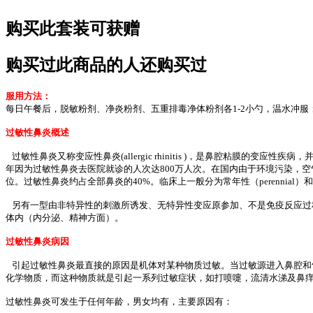
购买此套装可获赠
购买过此商品的人还购买过
服用方法：
每日午餐后，脱敏粉剂、净炎粉剂、五重排毒净体粉剂各1-2小勺，温水冲服；
过敏性鼻炎概述
过敏性鼻炎又称变应性鼻炎(allergic rhinitis )，是鼻腔粘膜的
年因为过敏性鼻炎去医院就诊的人次达800万人次。在国内由于环境污染，
位。过敏性鼻炎约占全部鼻炎的40%。临床上一般分为常年性（perennial）和季节性
另有一型由非特异性的刺激所诱发、无特异性变应原参加、不是免疫反应过程，但临
体内（内分泌、精神方面）。
过敏性鼻炎病因
引起过敏性鼻炎最直接的原因是机体对某种物质过敏。当过敏源进入鼻腔和气
化学物质，而这种物质就是引起一系列过敏症状，如打喷嚏，流清水涕及鼻
过敏性鼻炎可发生于任何年龄，男女均有，主要原因有：