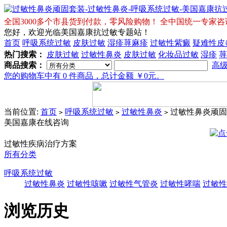
全国3000多个市县货到付款，零风险购物！ 全中国统一专家咨询免费热
您好，欢迎光临美国嘉康抗过敏专题站！
首页
呼吸系统过敏
皮肤过敏
湿疹荨麻疹
过敏性紫癜
疑难性皮
热门搜索：
皮肤过敏
过敏性鼻炎
皮肤过敏
化妆品过敏
湿疹
荨
Tory
商品搜索：
高
您的购物车中有 0 件商品，总计金额 ￥0元。
Burch
Sale
当前位置:
首页
呼吸系统过敏
过敏性鼻炎
过敏性鼻炎顽固
>
>
>
Shoes
美国嘉康在线咨询
过敏性疾病治疗方案
Tory
所有分类
Burch
Wedges
呼吸系统过敏
过敏性鼻炎
过敏性咳嗽
过敏性气管炎
过敏性哮喘
过敏性
浏览历史