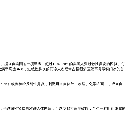
6位。据来自美国的一项调查，超过10%--20%的美国人受过敏性鼻炎的困扰。每
发病率高达36％，过敏性鼻炎的门诊人次经常占据很多医院耳鼻喉科门诊的首
initis）或称神经反射性鼻炎，刺激可来自体外（物理、化学方面），或来自
合，当过敏性物质再次进入体内后，可以使肥大细胞破裂，产生一种叫组织胺的