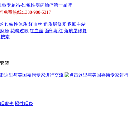
线:1388-988-5317
炎
过敏性体质
红血丝
角质层修复
返回主站
麻疹
花粉过敏
红血丝
面部潮红
角质层修复
级搜索
套装
咽喉炎
慢性咽炎