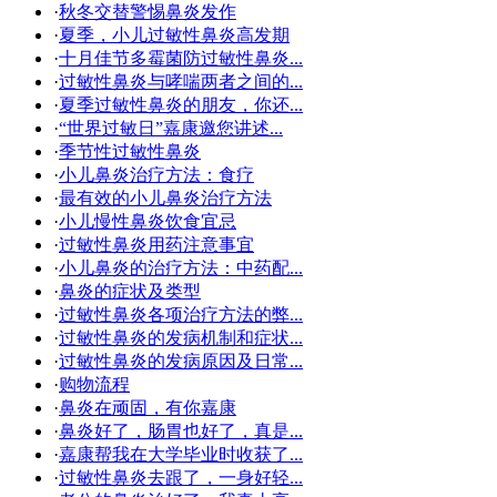
·
秋冬交替警惕鼻炎发作
·
夏季，小儿过敏性鼻炎高发期
·
十月佳节多霉菌防过敏性鼻炎...
·
过敏性鼻炎与哮喘两者之间的...
·
夏季过敏性鼻炎的朋友，你还...
·
“世界过敏日”嘉康邀您讲述...
·
季节性过敏性鼻炎
·
小儿鼻炎治疗方法：食疗
·
最有效的小儿鼻炎治疗方法
·
小儿慢性鼻炎饮食宜忌
·
过敏性鼻炎用药注意事宜
·
小儿鼻炎的治疗方法：中药配...
·
鼻炎的症状及类型
·
过敏性鼻炎各项治疗方法的弊...
·
过敏性鼻炎的发病机制和症状...
·
过敏性鼻炎的发病原因及日常...
·
购物流程
·
鼻炎在顽固，有你嘉康
·
鼻炎好了，肠胃也好了，真是...
·
嘉康帮我在大学毕业时收获了...
·
过敏性鼻炎去跟了，一身好轻...