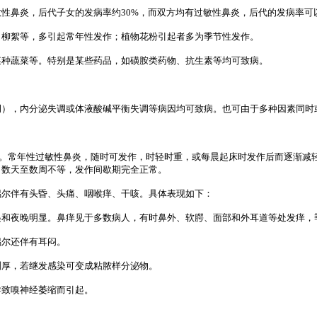
性鼻炎，后代子女的发病率约30%，而双方均有过敏性鼻炎，后代的发病率可以
、柳絮等，多引起常年性发作；植物花粉引起者多为季节性发作。
某种蔬菜等。特别是某些药品，如磺胺类药物、抗生素等均可致病。
调），内分泌失调或体液酸碱平衡失调等病因均可致病。也可由于多种因素同时
。常年性过敏性鼻炎，随时可发作，时轻时重，或每晨起床时发作后而逐渐减
、数天至数周不等，发作间歇期完全正常。
偶尔伴有头昏、头痛、咽喉痒、干咳。具体表现如下：
起和夜晚明显。鼻痒见于多数病人，有时鼻外、软腭、面部和外耳道等处发痒，
偶尔还伴有耳闷。
稠厚，若继发感染可变成粘脓样分泌物。
导致嗅神经萎缩而引起。