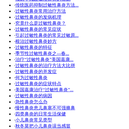
·
传统医药抑制过敏性鼻炎方法...
·
过敏性鼻炎常用治疗方法
·
过敏性鼻炎的发病机理
·
究竟什么是过敏性鼻炎？
·
过敏性鼻炎的常见症状
·
引起过敏性鼻炎的常见过敏原...
·
根治过敏性鼻炎妙方
·
过敏性鼻炎的特征
·
季节性过敏性鼻炎之---春...
·
治疗“过敏性鼻炎”美国嘉康...
·
过敏性鼻炎的治疗方法大比拼
·
过敏性鼻炎的并发症
·
何为过敏性鼻炎
·
过敏性鼻炎的症状特点
·
美国嘉康治疗“过敏性鼻炎”...
·
过敏性鼻炎的病因
·
急性鼻炎怎么办
·
慢性鼻炎患儿鼻塞不可强擤鼻
·
四类鼻炎的日常生活保健
·
小儿鼻炎常见类型
·
秋冬莫把小儿鼻炎误当感冒