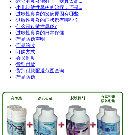
·
老公的鼻炎治好了，我真太高...
·
小儿过敏性鼻炎的治疗，还是...
·
过敏性鼻炎的发病原因有哪些...
·
过敏性鼻炎的症状都有哪些？
·
什么是过敏性鼻炎?
·
过敏性鼻炎的日常保健
·
产品防伪声明
·
产品验收
·
订购方式
·
会员制度
·
货到付款
·
货到付款配送范围查询
·
产品防伪