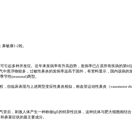
鼻敏康1-2粒。
变应性疾病，并可引起多种并发症。近年来发病率有升高趋势，发病率已占居所有疾病的第
空气中悬浮物较多，过敏性鼻炎的发病率远高于国外，有资料显示，国内该病的
(seasonal)两型。
床表现与上述两型变应性鼻炎相似，称血管运动性鼻炎（vasomotor rh
管后，刺激人体产生一种称做IgE的特异性抗体，这种抗体与肥大细胞相结
痒和鼻塞症状的最主要成分。