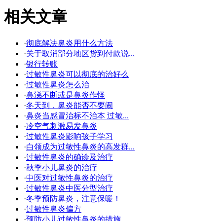
相关文章
·
彻底解决鼻炎用什么方法
·
关于取消部分地区货到付款说...
·
银行转账
·
过敏性鼻炎可以彻底的治好么
·
过敏性鼻炎怎么治
·
鼻涕不断或是鼻炎作怪
·
冬天到，鼻炎能否不要闹
·
鼻炎当感冒治标不治本 过敏...
·
冷空气刺激易发鼻炎
·
过敏性鼻炎影响孩子学习
·
白领成为过敏性鼻炎的高发群...
·
过敏性鼻炎的确诊及治疗
·
秋季小儿鼻炎的治疗
·
中医对过敏性鼻炎的治疗
·
过敏性鼻炎中医分型治疗
·
冬季预防鼻炎，注意保暖！
·
过敏性鼻炎偏方
·
预防小儿过敏性鼻炎的措施