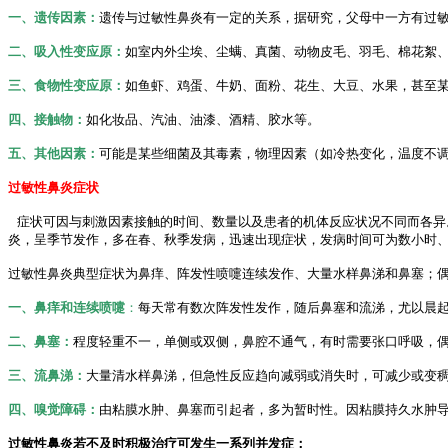
一、遗传因素：
遗传与过敏性鼻炎有一定的关系，据研究，父母中一方有过敏
二、吸入性变应原：
如室内外尘埃、尘螨、真菌、动物皮毛、羽毛、棉花絮
三、食物性变应原：
如鱼虾、鸡蛋、牛奶、面粉、花生、大豆、水果，甚至
四、接触物：
如化妆品、汽油、油漆、酒精、胶水等。
五、其他因素：
可能是某些细菌及其毒素，物理因素（如冷热变化，温度不
过敏性鼻炎症状
症状可因与刺激因素接触的时间、数量以及患者的机体反应状况不同而各异
炎，呈季节发作，多在春、秋季发病，迅速出现症状，发病时间可为数小时
过敏性鼻炎典型症状为鼻痒、阵发性喷嚏连续发作、大量水样鼻涕和鼻塞；
一、鼻痒和连续喷嚏
：
每天常有数次阵发性发作，随后鼻塞和流涕，尤以晨
二、鼻塞：
程度轻重不一，单侧或双侧，鼻腔不通气，有时需要张口呼吸，
三、流鼻涕：
大量清水样鼻涕，但急性反应趋向减弱或消失时，可减少或变
四、嗅觉障碍：
由粘膜水肿、鼻塞而引起者，多为暂时性。因粘膜持久水肿
过敏性鼻炎若不及时积极治疗可发生一系列并发症：